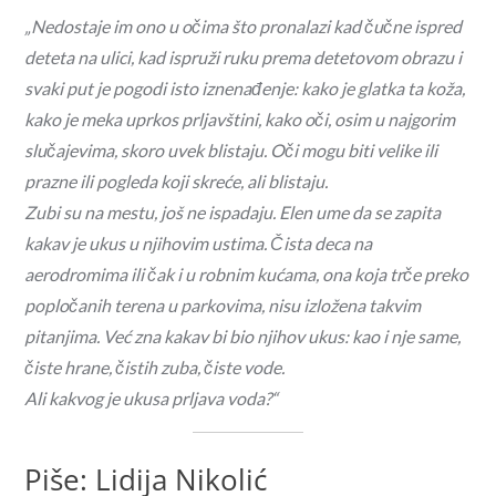
„Nedostaje im ono u očima što pronalazi kad čučne ispred
deteta na ulici, kad ispruži ruku prema detetovom obrazu i
svaki put je pogodi isto iznenađenje: kako je glatka ta koža,
kako je meka uprkos prljavštini, kako oči, osim u najgorim
slučajevima, skoro uvek blistaju. Oči mogu biti velike ili
prazne ili pogleda koji skreće, ali blistaju.
Zubi su na mestu, još ne ispadaju. Elen ume da se zapita
kakav je ukus u njihovim ustima. Čista deca na
aerodromima ili čak i u robnim kućama, ona koja trče preko
popločanih terena u parkovima, nisu izložena takvim
pitanjima. Već zna kakav bi bio njihov ukus: kao i nje same,
čiste hrane, čistih zuba, čiste vode.
Ali kakvog je ukusa prljava voda?“
Piše: Lidija Nikolić