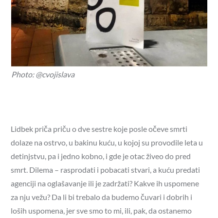
Photo: @cvojislava
Lidbek priča priču o dve sestre koje posle očeve smrti
dolaze na ostrvo, u bakinu kuću, u kojoj su provodile leta u
detinjstvu, pa i jedno kobno, i gde je otac živeo do pred
smrt. Dilema – rasprodati i pobacati stvari, a kuću predati
agenciji na oglašavanje ili je zadržati? Kakve ih uspomene
za nju vežu? Da li bi trebalo da budemo čuvari i dobrih i
loših uspomena, jer sve smo to mi, ili, pak, da ostanemo