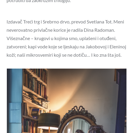
potruditi da zaokružim trilogiju.
Izdavač Treći trg i Srebrno drvo, prevod Svetlana Tot. Meni
neverovatno privlačne korice je radila Dina Radoman.
Višeznačne – krugovi u kojima smo, uplašeni i otuđeni,
zatvoreni; kapi vode koje se ljeskaju na Jakobovoj i Eleninoj
koži; naši mikrosvemiri koji se ne dotiču… I ko zna šta još.