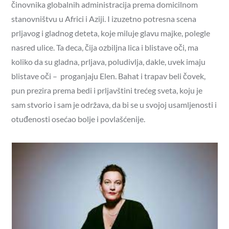
činovnika globalnih administracija prema domicilnom
stanovništvu u Africi i Aziji. I izuzetno potresna scena
prljavog i gladnog deteta, koje miluje glavu majke, polegle
nasred ulice. Ta deca, čija ozbiljna lica i blistave oči, ma
koliko da su gladna, prljava, poludivlja, dakle, uvek imaju
blistave oči – proganjaju Elen. Bahat i trapav beli čovek,
pun prezira prema bedi i prljavštini trećeg sveta, koju je
sam stvorio i sam je održava, da bi se u svojoj usamljenosti i
otuđenosti osećao bolje i povlašćenije.