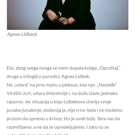
Agnes Lidbeck
Eto, zbog svega ovoga se meni dopala knjiga „Oproštaj“,
druga u trilogiji o porodici, Agnes Lidbek.
Ne „udara“ na prvu loptu u pleksus, kao npr. „Nasleđe“
Virdžin Jurt, udara diskretnije i, na duže staze, jednako
razorno. Jer situacija u koju Lidbekova stavlja svoje
junake/junakinje, složenija je, nije crno-bela i ne možemo
prstom da upremo u krivce, što je uvek teže. Tera nas da
razmišljamo, a ne da se opredeljujemo. I zato ću se