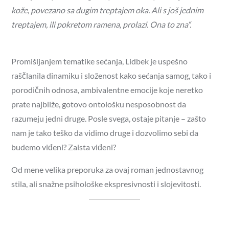
kože, povezano sa dugim treptajem oka. Ali s još jednim
treptajem, ili pokretom ramena, prolazi. Ona to zna“.
Promišljanjem tematike sećanja, Lidbek je uspešno
raščlanila dinamiku i složenost kako sećanja samog, tako i
porodičnih odnosa, ambivalentne emocije koje neretko
prate najbliže, gotovo ontološku nesposobnost da
razumeju jedni druge. Posle svega, ostaje pitanje – zašto
nam je tako teško da vidimo druge i dozvolimo sebi da
budemo viđeni? Zaista viđeni?
Od mene velika preporuka za ovaj roman jednostavnog
stila, ali snažne psihološke ekspresivnosti i slojevitosti.