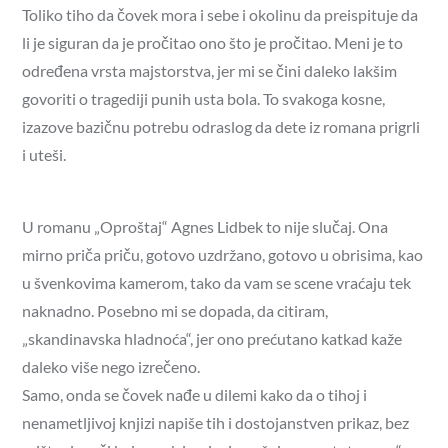
Toliko tiho da čovek mora i sebe i okolinu da preispituje da
li je siguran da je pročitao ono što je pročitao. Meni je to
određena vrsta majstorstva, jer mi se čini daleko lakšim
govoriti o tragediji punih usta bola. To svakoga kosne,
izazove bazičnu potrebu odraslog da dete iz romana prigrli
i uteši.
U romanu „Oproštaj“ Agnes Lidbek to nije slučaj. Ona
mirno priča priču, gotovo uzdržano, gotovo u obrisima, kao
u švenkovima kamerom, tako da vam se scene vraćaju tek
naknadno. Posebno mi se dopada, da citiram,
„skandinavska hladnoća“, jer ono prećutano katkad kaže
daleko više nego izrečeno.
Samo, onda se čovek nađe u dilemi kako da o tihoj i
nenametljivoj knjizi napiše tih i dostojanstven prikaz, bez