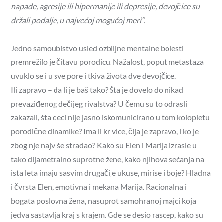
napade, agresije ili hipermanije ili depresije, devojčice su
držali podalje, u najvećoj mogućoj meri“.
Jedno samoubistvo usled ozbiljne mentalne bolesti
premrežilo je čitavu porodicu. Nažalost, poput metastaza
uvuklo se i u sve pore i tkiva života dve devojčice.
Ili zapravo – da li je baš tako? Šta je dovelo do nikad
prevaziđenog dečijeg rivalstva? U čemu su to odrasli
zakazali, šta deci nije jasno iskomunicirano u tom kolopletu
porodične dinamike? Ima li krivice, čija je zapravo, i ko je
zbog nje najviše stradao? Kako su Elen i Marija izrasle u
tako dijametralno suprotne žene, kako njihova sećanja na
ista leta imaju sasvim drugačije ukuse, mirise i boje? Hladna
i čvrsta Elen, emotivna i mekana Marija. Racionalna i
bogata poslovna žena, nasuprot samohranoj majci koja
jedva sastavlja kraj s krajem. Gde se desio rascep, kako su