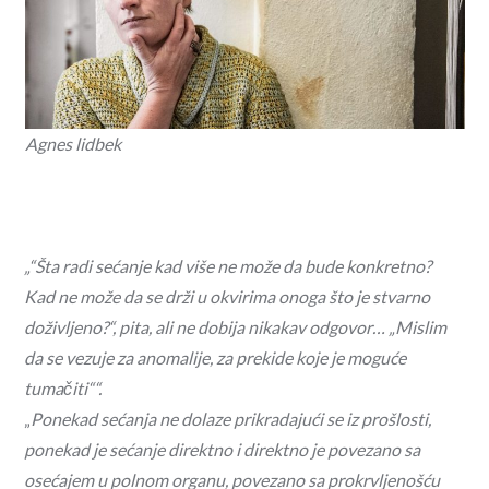
Agnes lidbek
„“Šta radi sećanje kad više ne može da bude konkretno?
Kad ne može da se drži u okvirima onoga što je stvarno
doživljeno?“, pita, ali ne dobija nikakav odgovor… „Mislim
da se vezuje za anomalije, za prekide koje je moguće
tumačiti““.
„
Ponekad sećanja ne dolaze prikradajući se iz prošlosti,
ponekad je sećanje direktno i direktno je povezano sa
osećajem u polnom organu, povezano sa prokrvljenošću