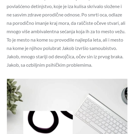
povlašćeno detinjstvo, koje je iza kulisa skrivalo složene i
ne sasvim zdrave porodične odnose. Po smrti oca, odlaze
na porodično imanje kraj mora, da raščiste očeve stvari, ali
mnogo više ambivalentna sećanja koja ih za to mesto vežu.
To je mesto na kome su provodile najlepša leta, ali i mesto
na kome je njihov polubrat Jakob izvršio samoubistvo.
Jakob, mnogo stariji od devojčica, očev sin iz prvog braka.
Jakob, sa ozbiljnim psihičkim problemima.