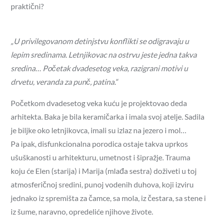
praktični?
„U privilegovanom detinjstvu konflikti se odigravaju u
lepim sredinama. Letnjikovac na ostrvu jeste jedna takva
sredina… Početak dvadesetog veka, razigrani motivi u
drvetu, veranda za punč, patina.“
Početkom dvadesetog veka kuću je projektovao deda
arhitekta. Baka je bila keramičarka i imala svoj atelje. Sadila
je biljke oko letnjikovca, imali su izlaz na jezero i mol…
Pa ipak, disfunkcionalna porodica ostaje takva uprkos
ušuškanosti u arhitekturu, umetnost i šipražje. Trauma
koju će Elen (starija) i Marija (mlađa sestra) doživeti u toj
atmosferičnoj sredini, punoj vodenih duhova, koji izviru
jednako iz spremišta za čamce, sa mola, iz čestara, sa stene i
iz šume, naravno, opredeliće njihove živote.