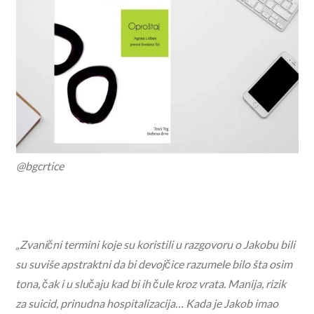
@bgcrtice
„Zvanični termini koje su koristili u razgovoru o Jakobu bili
su suviše apstraktni da bi devojčice razumele bilo šta osim
tona, čak i u slučaju kad bi ih čule kroz vrata. Manija, rizik
za suicid, prinudna hospitalizacija… Kada je Jakob imao