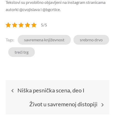
Tekstovi su prvobitno objavljeni na instagram stranicama
autorki @cvojislava i @bgcrtice.
5/5
Tags:
savremena književnost
srebrno drvo
treći trg
Niška pesnička scena, deo I
Život u savremenoj distopiji