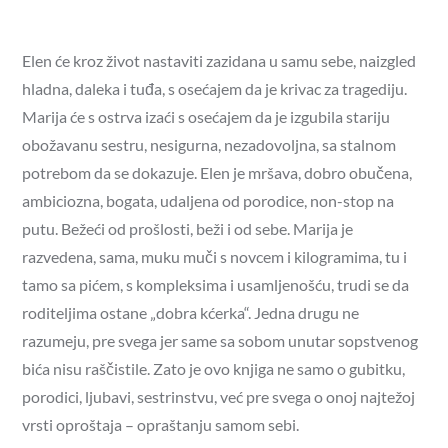
Elen će kroz život nastaviti zazidana u samu sebe, naizgled
hladna, daleka i tuđa, s osećajem da je krivac za tragediju.
Marija će s ostrva izaći s osećajem da je izgubila stariju
obožavanu sestru, nesigurna, nezadovoljna, sa stalnom
potrebom da se dokazuje. Elen je mršava, dobro obučena,
ambiciozna, bogata, udaljena od porodice, non-stop na
putu. Bežeći od prošlosti, beži i od sebe. Marija je
razvedena, sama, muku muči s novcem i kilogramima, tu i
tamo sa pićem, s kompleksima i usamljenošću, trudi se da
roditeljima ostane „dobra kćerka“. Jedna drugu ne
razumeju, pre svega jer same sa sobom unutar sopstvenog
bića nisu raščistile. Zato je ovo knjiga ne samo o gubitku,
porodici, ljubavi, sestrinstvu, već pre svega o onoj najtežoj
vrsti oproštaja – opraštanju samom sebi.