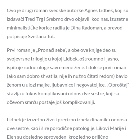
Ovo je drugi roman švedske autorke Agnes Lidbek, koji su
izdavači Treci Trg i Srebrno drvo objavili kod nas. Izuzetne
minimalističke korice radila je Dina Radoman, a prevod
potpisuje Svetlana Tot.
Prvi roman je „Pronaći sebe“, a obe ove knjige deo su
svojevrsne trilogije u kojoj Lidbek, oštroumno i jasno,
ispituje rodne uloge savremene žene. I dok se prvi roman
(ako sam dobro shvatila, nije ih nužno čitati redom) bavio
ženom u ulozi majke, ljubavnice i negovateljice, „Oproštaj“
stavlja u fokus komplikovani odnos dve sestre, koji sa
očevom smrću postaje još komplikovaniji.
Lidbek je izuzetno živo i precizno iznela dinamiku odnosa
dve sestre, kao i šire porodične patologije. Likovi Marije i
Elen su dosledno sprovedeni kroz jedno prilično