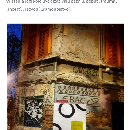
vrištanja reči koje uvek izazivaju pažnju, poput „trauma“,
„incest“, „razvod“, „samoubistvo“…