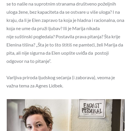
se to našle na suprotnim stranama društveno poželjnih
uloga žene, bez kapaciteta da se ostvare u više uloga? I na
kraju, da li je Elen zapravo ta koja je hladna i racionalna, ona
koja ne ume da pruži ljubav? Ili je Marija nikada
nije suštinski pogledala? Postavila prava pitanja? Šta krije
Elenina tišina? „Šta je to što štitiš ne pamteći, želi Marija da
pita, ali nije sigurna da Elen uopšte uviđa da postoji
odgovor na to pitanje“.
Varljiva priroda ljudskog sećanja (i zaborava), veoma je
važna tema za Agnes Lidbek.