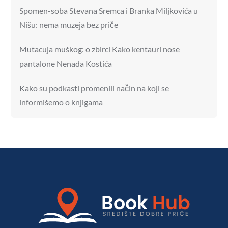
Spomen-soba Stevana Sremca i Branka Miljkovića u
Nišu: nema muzeja bez priče
Mutacuja muškog: o zbirci Kako kentauri nose
pantalone Nenada Kostića
Kako su podkasti promenili način na koji se
informišemo o knjigama