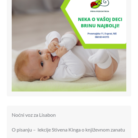
Noćni voz za Lisabon
O pisanju – lekcije Stivena Kinga o književnom zanatu