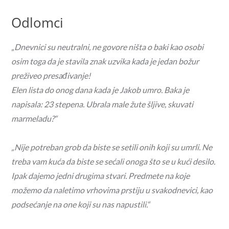
Odlomci
„
Dnevnici su neutralni, ne govore ništa o baki kao osobi
osim toga da je stavila znak uzvika kada je jedan božur
preživeo presađivanje!
Elen lista do onog dana kada je Jakob umro. Baka je
napisala: 23 stepena. Ubrala male žute šljive, skuvati
marmeladu?“
„Nije potreban grob da biste se setili onih koji su umrli. Ne
treba vam kuća da biste se sećali onoga što se u kući desilo.
Ipak dajemo jedni drugima stvari. Predmete na koje
možemo da naletimo vrhovima prstiju u svakodnevici, kao
podsećanje na one koji su nas napustili.“