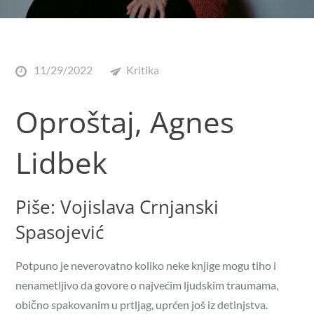
11/29/2022
Kritika
Oproštaj, Agnes
Lidbek
Piše: Vojislava Crnjanski
Spasojević
Potpuno je neverovatno koliko neke knjige mogu tiho i
nenametljivo da govore o najvećim ljudskim traumama,
obično spakovanim u prtljag, uprćen još iz detinjstva.