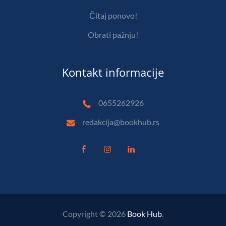
Čitaj ponovo!
Obrati pažnju!
Kontakt informacije
0655262926
redakcija@bookhub.rs
Copyright © 2026
Book Hub
.