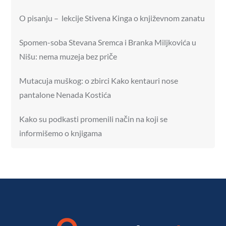
O pisanju – lekcije Stivena Kinga o književnom zanatu
Spomen-soba Stevana Sremca i Branka Miljkovića u
Nišu: nema muzeja bez priče
Mutacuja muškog: o zbirci Kako kentauri nose
pantalone Nenada Kostića
Kako su podkasti promenili način na koji se
informišemo o knjigama