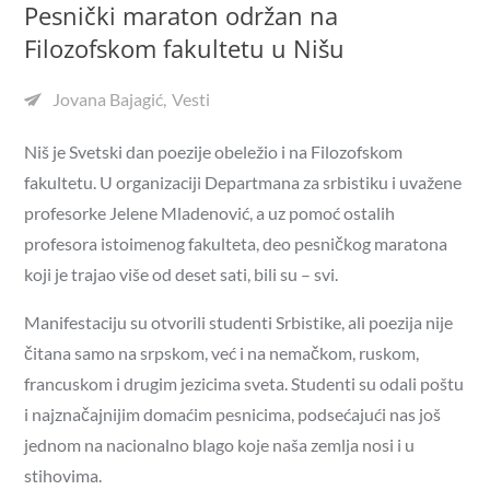
Pesnički maraton održan na
Filozofskom fakultetu u Nišu
Jovana Bajagić
Vesti
Niš je Svetski dan poezije obeležio i na Filozofskom
fakultetu. U organizaciji Departmana za srbistiku i uvažene
profesorke Jelene Mladenović, a uz pomoć ostalih
profesora istoimenog fakulteta, deo pesničkog maratona
koji je trajao više od deset sati, bili su – svi.
Manifestaciju su otvorili studenti Srbistike, ali poezija nije
čitana samo na srpskom, već i na nemačkom, ruskom,
francuskom i drugim jezicima sveta. Studenti su odali poštu
i najznačajnijim domaćim pesnicima, podsećajući nas još
jednom na nacionalno blago koje naša zemlja nosi i u
stihovima.