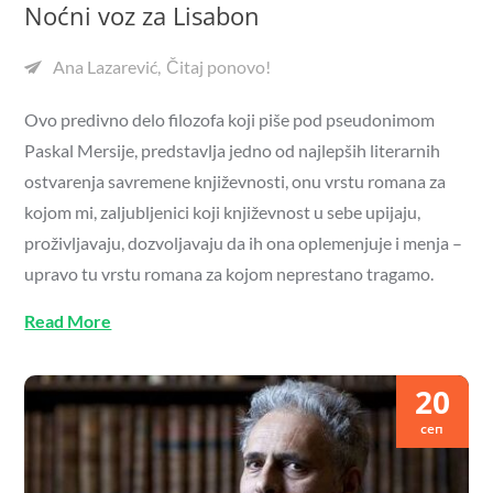
Noćni voz za Lisabon
Ana Lazarević
Čitaj ponovo!
Ovo predivno delo filozofa koji piše pod pseudonimom
Paskal Mersije, predstavlja jedno od najlepših literarnih
ostvarenja savremene književnosti, onu vrstu romana za
kojom mi, zaljubljenici koji književnost u sebe upijaju,
proživljavaju, dozvoljavaju da ih ona oplemenjuje i menja –
upravo tu vrstu romana za kojom neprestano tragamo.
Read More
20
сеп