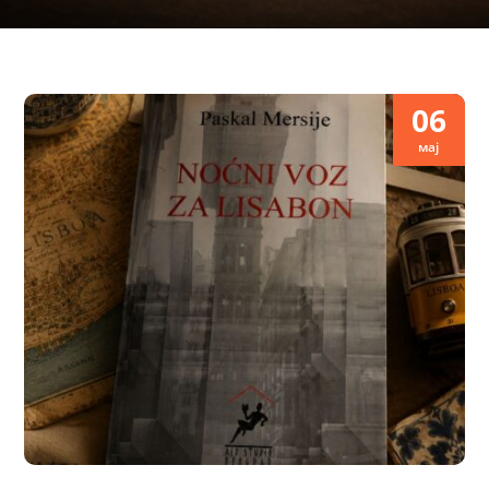
06
мај