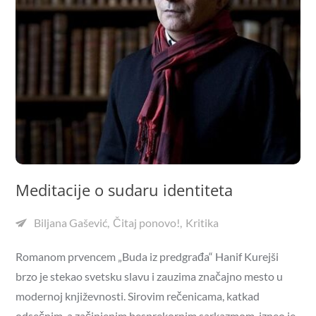
Meditacije o sudaru identiteta
Biljana Gašević
Čitaj ponovo!
Kritika
Romanom prvencem „Buda iz predgrađa“ Hanif Kurejši
brzo je stekao svetsku slavu i zauzima značajno mesto u
modernoj književnosti. Sirovim rečenicama, katkad
odsečnim, a začinjenim besprekornim sarkazmom, izneo je