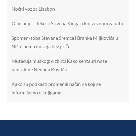
Noćni voz za Lisabon
O pisanju – lekcije Stivena Kinga o književnom zanatu
Spomen-soba Stevana Sremca i Branka Miljkovića u
Nišu: nema muzeja bez priče
Mutacuja muškog: o zbirci Kako kentauri nose
pantalone Nenada Kostića
Kako su podkasti promenili način na koji se
informišemo o knjigama