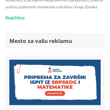
suštinu prelomnih momenata u društvu s kraja 20.veka.
Read More
Mesto za vašu reklamu