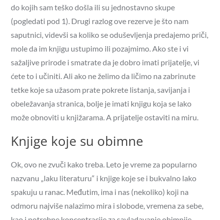
do kojih sam teško došla ili su jednostavno skupe
(pogledati pod 1). Drugi razlog ove rezerve je što nam
saputnici, videvši sa koliko se oduševljenja predajemo priči,
mole da im knjigu ustupimo ili pozajmimo. Ako ste i vi
sažaljive prirode i smatrate da je dobro imati prijatelje, vi
ćete to i učiniti. Ali ako ne želimo da ličimo na zabrinute
tetke koje sa užasom prate pokrete listanja, savijanja i
obeležavanja stranica, bolje je imati knjigu koja se lako
može obnoviti u knjižarama. A prijatelje ostaviti na miru.
Knjige koje su obimne
Ok, ovo ne zvuči kako treba. Leto je vreme za popularno
nazvanu „laku literaturu“ i knjige koje se i bukvalno lako
spakuju u ranac. Međutim, ima i nas (nekoliko) koji na
odmoru najviše nalazimo mira i slobode, vremena za sebe,
kao i potrebne koncentracije za savladavanje obimnije