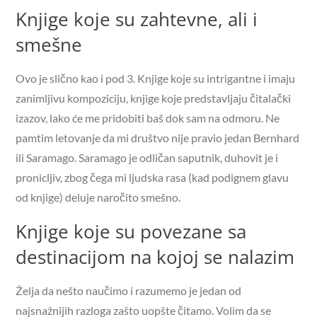
Knjige koje su zahtevne, ali i
smešne
Ovo je slično kao i pod 3. Knjige koje su intrigantne i imaju
zanimljivu kompoziciju, knjige koje predstavljaju čitalački
izazov, lako će me pridobiti baš dok sam na odmoru. Ne
pamtim letovanje da mi društvo nije pravio jedan Bernhard
ili Saramago. Saramago je odličan saputnik, duhovit je i
pronicljiv, zbog čega mi ljudska rasa (kad podignem glavu
od knjige) deluje naročito smešno.
Knjige koje su povezane sa
destinacijom na kojoj se nalazim
Želja da nešto naučimo i razumemo je jedan od
najsnažnijih razloga zašto uopšte čitamo. Volim da se