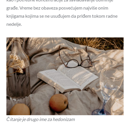
građe. Vreme bez obaveza posvećujem najviše onim
knjigama kojima se ne usuđujem da priđem tokom radne
nedelje.
Čitanje je drugo ime za hedonizam