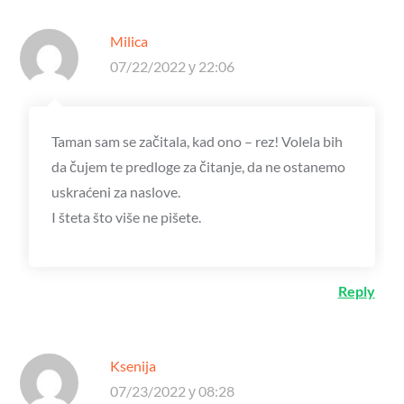
Milica
07/22/2022 у 22:06
Taman sam se začitala, kad ono – rez! Volela bih
da čujem te predloge za čitanje, da ne ostanemo
uskraćeni za naslove.
I šteta što više ne pišete.
Reply
Ksenija
07/23/2022 у 08:28