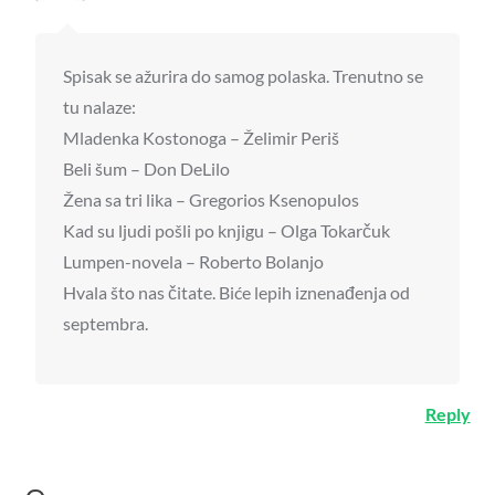
Spisak se ažurira do samog polaska. Trenutno se
tu nalaze:
Mladenka Kostonoga – Želimir Periš
Beli šum – Don DeLilo
Žena sa tri lika – Gregorios Ksenopulos
Kad su ljudi pošli po knjigu – Olga Tokarčuk
Lumpen-novela – Roberto Bolanjo
Hvala što nas čitate. Biće lepih iznenađenja od
septembra.
Reply