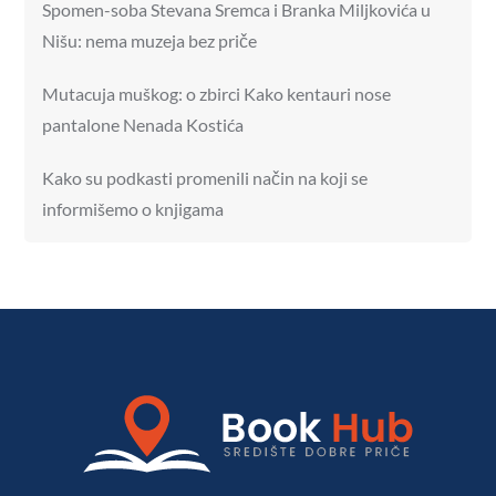
Spomen-soba Stevana Sremca i Branka Miljkovića u
Nišu: nema muzeja bez priče
Mutacuja muškog: o zbirci Kako kentauri nose
pantalone Nenada Kostića
Kako su podkasti promenili način na koji se
informišemo o knjigama