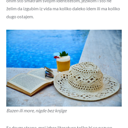
onim što smatram svojim identitetom, jezikom i što ne
želim da izgubim iz vida ma koliko daleko idem ili ma koliko
dugo ostajem.
Bazen ili more, nigde bez knjige
Sa druge strane, moj izbor literature teško bi se nazvao