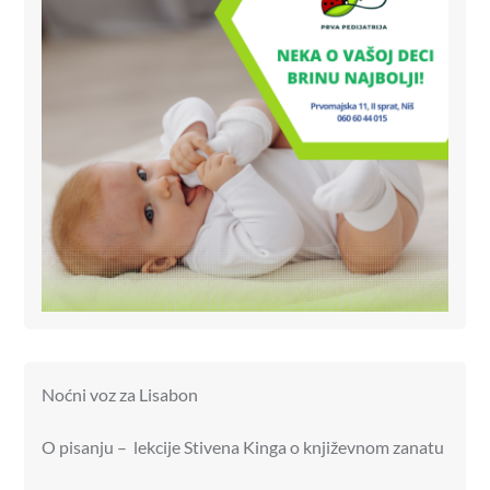
Noćni voz za Lisabon
O pisanju – lekcije Stivena Kinga o književnom zanatu