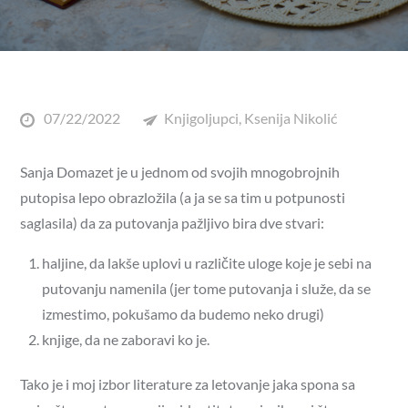
07/22/2022
Knjigoljupci
,
Ksenija Nikolić
Sanja Domazet je u jednom od svojih mnogobrojnih
putopisa lepo obrazložila (a ja se sa tim u potpunosti
saglasila) da za putovanja pažljivo bira dve stvari:
haljine, da lakše uplovi u različite uloge koje je sebi na
putovanju namenila (jer tome putovanja i služe, da se
izmestimo, pokušamo da budemo neko drugi)
knjige, da ne zaboravi ko je.
Tako je i moj izbor literature za letovanje jaka spona sa