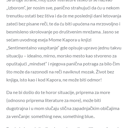
„izborom“, jer nosim sve, panično strahujući da ću u nekom
trenutku ostati bez štiva i da će me poslednji dani letovanja
zateći bez pisane reči, te da ću biti upućena na mrzovoljno i
besmisleno skrolovanje po društvenim mrežama. Jasno se
sećam uvodnog eseja Mome Kapora u knjizi
„Sentimentalno vaspitanje“ gde opisuje upravo jednu takvu
situaciju – idealno, mirno, morsko mesto kao stvoreno za
opuštajući „mindset“ i njegova panična potraga za bilo čim
što može da razonodi na reči naviknut mozak. Život bez
knjiga, isto kao i kod Kapora, ne može biti odmor!
Da ne bi došlo do te horor situacije, priprema za more
(odnosno priprema literature za more), može biti
dugotrajna i u mom slučaju slična zapadnjačkim običajima
za venčanje: something new, something blue..