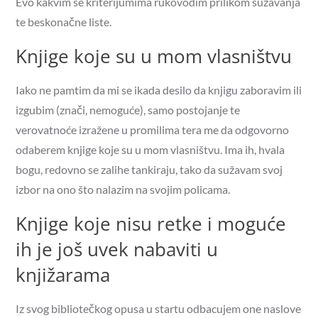
Evo kakvim se kriterijumima rukovodim prilikom sužavanja
te beskonačne liste.
Knjige koje su u mom vlasništvu
Iako ne pamtim da mi se ikada desilo da knjigu zaboravim ili
izgubim (znači, nemoguće), samo postojanje te
verovatnoće izražene u promilima tera me da odgovorno
odaberem knjige koje su u mom vlasništvu. Ima ih, hvala
bogu, redovno se zalihe tankiraju, tako da sužavam svoj
izbor na ono što nalazim na svojim policama.
Knjige koje nisu retke i moguće
ih je još uvek nabaviti u
knjižarama
Iz svog bibliotečkog opusa u startu odbacujem one naslove