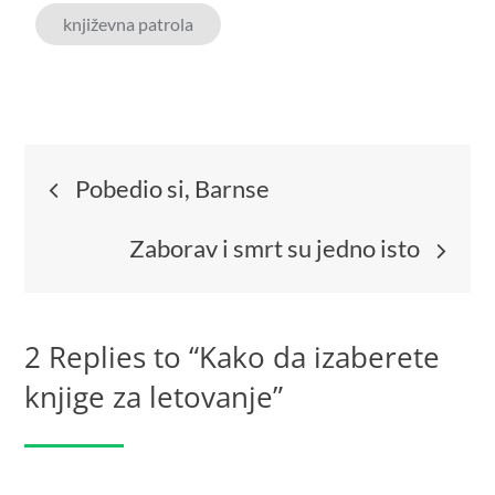
književna patrola
Pobedio si, Barnse
Zaborav i smrt su jedno isto
2 Replies to “Kako da izaberete
knjige za letovanje”