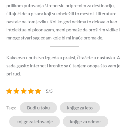
prilikom putovanja štreberski pripremim za destinaciju,
čitajući dela pisaca koji su obeležili to mesto ili literature
nastale na tom jeziku. Koliko god nekima to delovalo kao
intelektualni pleonazam, meni pomaže da proširim vidike i
mnoge stvari sagledam koje bi mi inače promakle.
Kako ovo uputstvo izgleda u praksi, čitaćete u nastavku. A
sada, gasite internet i krenite sa čitanjem onoga što vam je
pri ruci.
5/5
Tags:
Budi u toku
knjige za leto
knjige za letovanje
knjige za odmor