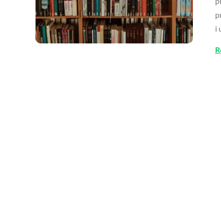
p
p
i
R