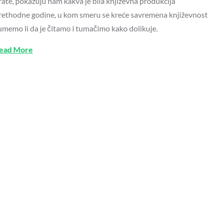
rate, pokazuju nam kakva je bila književna produkcija
rethodne godine, u kom smeru se kreće savremena književnost
 umemo li da je čitamo i tumačimo kako dolikuje.
ead More