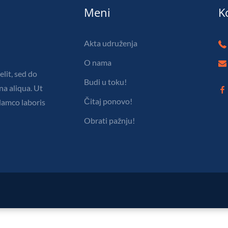
Meni
K
Akta udruženja
O nama
lit, sed do
Budi u toku!
a aliqua. Ut
Čitaj ponovo!
lamco laboris
Obrati pažnju!