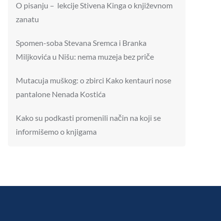
O pisanju – lekcije Stivena Kinga o književnom
zanatu
Spomen-soba Stevana Sremca i Branka
Miljkovića u Nišu: nema muzeja bez priče
Mutacuja muškog: o zbirci Kako kentauri nose
pantalone Nenada Kostića
Kako su podkasti promenili način na koji se
informišemo o knjigama