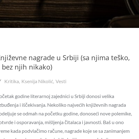
njiževne nagrade u Srbiji (sa njima teško,
 bez njih nikako)
Kritika
Ksenija Nikolić
Vesti
očetak godine literarnoj zajednici u Srbiji donosi velika
zbuđenja i iščekivanja. Nekoliko najvećih književnih nagrada
odeljuje se odmah na početku godine, donoseći nove polemike,
otvrde i osporavanja, mišljenja čitalaca i javnosti. Baš u ono
reme kada podvlačimo račune, nagrade koje se sa zanimanjem