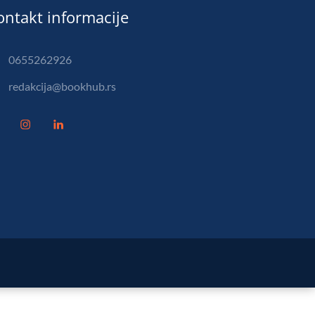
ontakt informacije
0655262926
redakcija@bookhub.rs