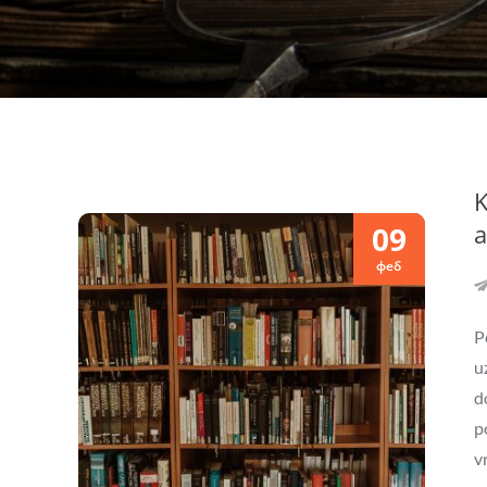
K
a
09
феб
P
u
d
p
v