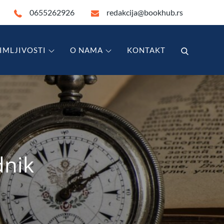
0655262926
redakcija@bookhub.rs
IMLJIVOSTI
O NAMA
KONTAKT
dnik