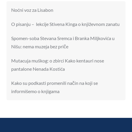
Noćni voz za Lisabon
O pisanju – lekcije Stivena Kinga o književnom zanatu
Spomen-soba Stevana Sremca i Branka Miljkovića u
Nišu: nema muzeja bez priče
Mutacuja muškog: o zbirci Kako kentauri nose
pantalone Nenada Kostića
Kako su podkasti promenili način na koji se
informišemo o knjigama