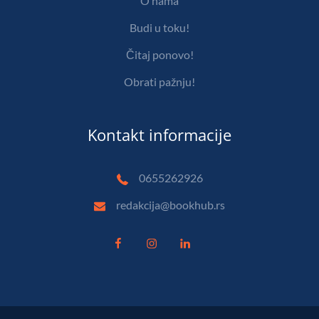
O nama
Budi u toku!
Čitaj ponovo!
Obrati pažnju!
Kontakt informacije
0655262926
redakcija@bookhub.rs