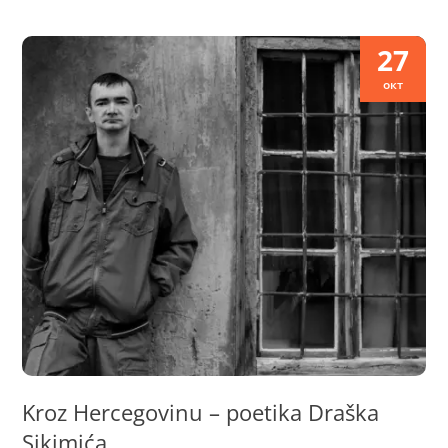
27
окт
Kroz Hercegovinu – poetika Draška
Sikimića