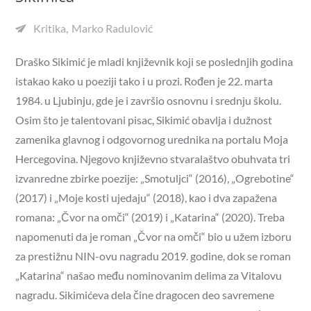
Kritika
Marko Radulović
Draško Sikimić je mladi književnik koji se poslednjih godina
istakao kako u poeziji tako i u prozi. Rođen je 22. marta
1984. u Ljubinju, gde je i završio osnovnu i srednju školu.
Osim što je talentovani pisac, Sikimić obavlja i dužnost
zamenika glavnog i odgovornog urednika na portalu Moja
Hercegovina. Njegovo književno stvaralaštvo obuhvata tri
izvanredne zbirke poezije: „Smotuljci“ (2016), „Ogrebotine“
(2017) i „Moje kosti ujedaju“ (2018), kao i dva zapažena
romana: „Čvor na omči“ (2019) i „Katarina“ (2020). Treba
napomenuti da je roman „Čvor na omči“ bio u užem izboru
za prestižnu NIN-ovu nagradu 2019. godine, dok se roman
„Katarina“ našao među nominovanim delima za Vitalovu
nagradu. Sikimićeva dela čine dragocen deo savremene