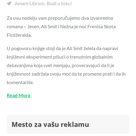
Amare Librum
Budi u toku!
Za ovu nedelju vam preporučujemo dva izvanredna
romana – Jesen, Ali Smit i Nežna je noć Frenisa Skota
Ficdžeralda.
U pogovoru knjige stoji da je Ali Smit želela da napravi
književni eksperiment pišući o trenutnim globalnim
dešavanjima koja svet menjaju, proveravajući da li je
književnost zadržala svoju moć da te promene prati i da ih
komentariše.
Read More
Mesto za vašu reklamu