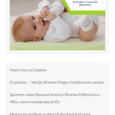
Noćni voz za Lisabon
O pisanju – lekcije Stivena Kinga o književnom zanatu
Spomen-soba Stevana Sremca i Branka Miljkovića u
Nišu: nema muzeja bez priče
Mutacuja muškog: o zbirci Kako kentauri nose