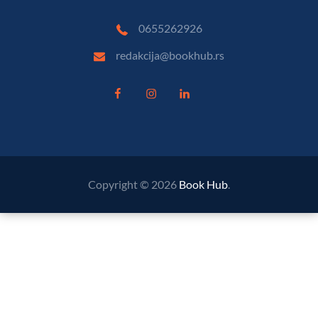
0655262926
redakcija@bookhub.rs
Copyright © 2026
Book Hub
.