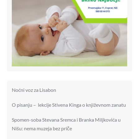
Noćni voz za Lisabon
O pisanju – lekcije Stivena Kinga o književnom zanatu
Spomen-soba Stevana Sremca i Branka Miljkovića u
Nišu: nema muzeja bez priče