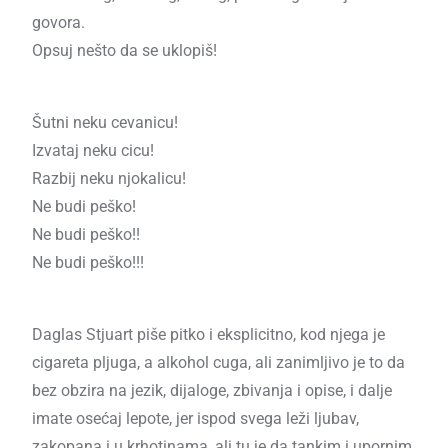
govora.
Opsuj nešto da se uklopiš!
Šutni neku cevanicu!
Izvataj neku cicu!
Razbij neku njokalicu!
Ne budi peško!
Ne budi peško!!
Ne budi peško!!!
Daglas Stjuart piše pitko i eksplicitno, kod njega je
cigareta pljuga, a alkohol cuga, ali zanimljivo je to da
bez obzira na jezik, dijaloge, zbivanja i opise, i dalje
imate osećaj lepote, jer ispod svega leži ljubav,
zakopana i u krhotinama, ali tu je da tankim i upornim