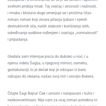
svetlom probija mrak. Taj osećaj i sirovosti i nežnosti,
i mraka i blistave duge smenjuje se i prožima čitav
roman, roman koji otvara pitanja ljubavi i njenih
destruktivnih sila, naših slabosti i korišćenja istih,
određivanje sudbine rođenjem i osećaja „normalnosti“
i pripadanja.
Gledala sam intervjue pisca do duboko u noć, i u
njemu videla Šagija, u njegovoj mimici, osmehu,
gestakulaciji, to je dečak koji je odzujao iz bare,
odzujao do okeana, našao svoj mir i osvojio Bukera.
Čitajte Šagi Bejna! Čak i umorni i neispavani i tužni i
neskoncentrisani. Nije vam za ovaj roman potrebna ni