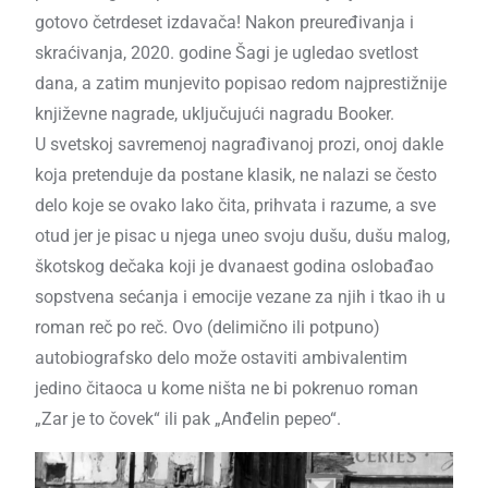
gotovo četrdeset izdavača! Nakon preuređivanja i
skraćivanja, 2020. godine Šagi je ugledao svetlost
dana, a zatim munjevito popisao redom najprestižnije
književne nagrade, uključujući nagradu Booker.
U svetskoj savremenoj nagrađivanoj prozi, onoj dakle
koja pretenduje da postane klasik, ne nalazi se često
delo koje se ovako lako čita, prihvata i razume, a sve
otud jer je pisac u njega uneo svoju dušu, dušu malog,
škotskog dečaka koji je dvanaest godina oslobađao
sopstvena sećanja i emocije vezane za njih i tkao ih u
roman reč po reč. Ovo (delimično ili potpuno)
autobiografsko delo može ostaviti ambivalentim
jedino čitaoca u kome ništa ne bi pokrenuo roman
„Zar je to čovek“ ili pak „Anđelin pepeo“.