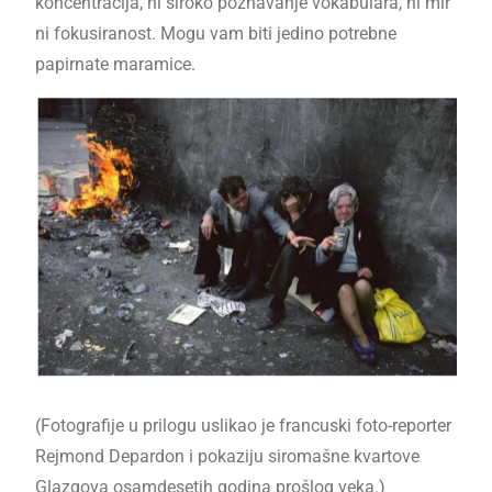
koncentracija, ni široko poznavanje vokabulara, ni mir
ni fokusiranost. Mogu vam biti jedino potrebne
papirnate maramice.
(Fotografije u prilogu uslikao je francuski foto-reporter
Rejmond Depardon i pokaziju siromašne kvartove
Glazgova osamdesetih godina prošlog veka.)