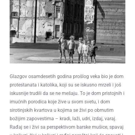
Glazgov osamdesetih godina prošlog veka bio je dom
protestanata i katolika, koji su se iskusno mrzeli i još
iskusnije trudili da se ne mešaju. To je dom pristojnih i
imućnih porodica koje žive u svom svetu, i dom
sirotinjskih kvartova u kojima se živi po obrnutim
božijim zapovestima – kradi, laži, udri, izdaj, varaj.
Rađaj se i živi sa perspektivom barske mušice, spavaj