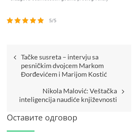
5/5
Tačke susreta – intervju sa
pesničkim dvojcem Markom
Đorđevićem i Marijom Kostić
Nikola Malović: Veštačka
inteligencija naudiće književnosti
Оставите одговор