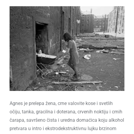
Agnes je prelepa žena, crne valovite kose i svetlih
očiju, tanka, gracilna i doterana, crvenih noktiju i crnih
čarapa, savršeno čista i uredna domaćica koju alkohol
pretvara u intro i ekstrodekstruktivnu lujku brzinom