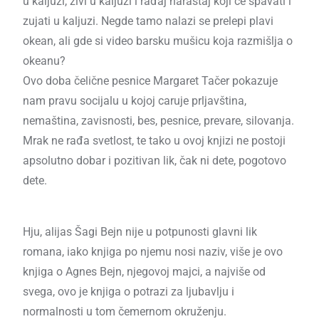
u kaljuzi, živi u kaljuzi i rađaj naraštaj koji će spavati i
zujati u kaljuzi. Negde tamo nalazi se prelepi plavi
okean, ali gde si video barsku mušicu koja razmišlja o
okeanu?
Ovo doba čelične pesnice Margaret Tačer pokazuje
nam pravu socijalu u kojoj caruje prljavština,
nemaština, zavisnosti, bes, pesnice, prevare, silovanja.
Mrak ne rađa svetlost, te tako u ovoj knjizi ne postoji
apsolutno dobar i pozitivan lik, čak ni dete, pogotovo
dete.
Hju, alijas Šagi Bejn nije u potpunosti glavni lik
romana, iako knjiga po njemu nosi naziv, više je ovo
knjiga o Agnes Bejn, njegovoj majci, a najviše od
svega, ovo je knjiga o potrazi za ljubavlju i
normalnosti u tom čemernom okruženju.