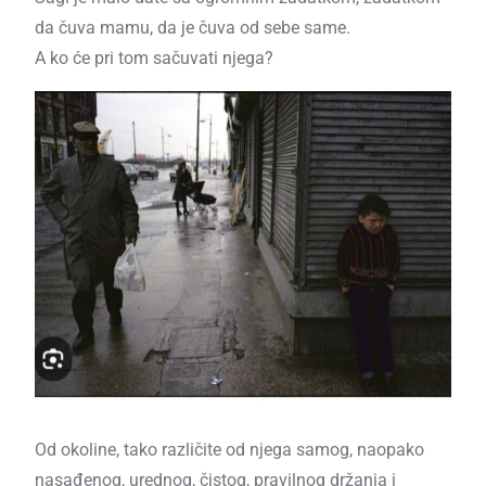
da čuva mamu, da je čuva od sebe same.
A ko će pri tom sačuvati njega?
Od okoline, tako različite od njega samog, naopako
nasađenog, urednog, čistog, pravilnog držanja i