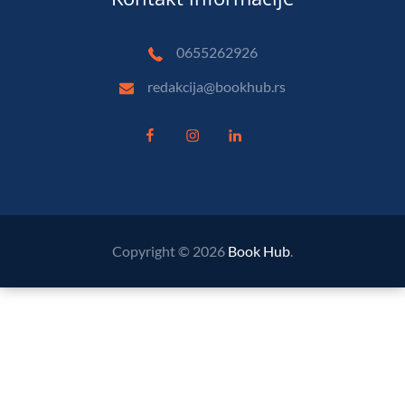
0655262926
redakcija@bookhub.rs
Copyright © 2026
Book Hub
.