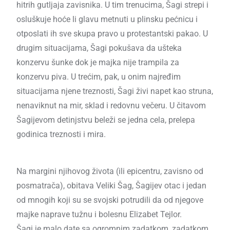
hitrih gutljaja zavisnika. U tim trenucima, Šagi strepi i
osluškuje hoće li glavu metnuti u plinsku pećnicu i
otposlati ih sve skupa pravo u protestantski pakao. U
drugim situacijama, Šagi pokušava da ušteka
konzervu šunke dok je majka nije trampila za
konzervu piva. U trećim, pak, u onim najređim
situacijama njene treznosti, Šagi živi napet kao struna,
nenaviknut na mir, sklad i redovnu večeru. U čitavom
Šagijevom detinjstvu beleži se jedna cela, prelepa
godinica treznosti i mira.
Na margini njihovog života (ili epicentru, zavisno od
posmatrača), obitava Veliki Šag, Šagijev otac i jedan
od mnogih koji su se svojski potrudili da od njegove
majke naprave tužnu i bolesnu Elizabet Tejlor.
Šagi je malo date sa ogromnim zadatkom, zadatkom