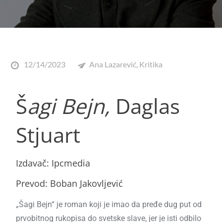
12/14/2023
Ana Lazarević
,
Kritika
Š
agi Bejn,
Daglas
Stjuart
Izdavač: Ipcmedia
Prevod: Boban Jakovljević
„Šagi Bejn“ je roman koji je imao da pređe dug put od
prvobitnog rukopisa do svetske slave, jer je isti odbilo