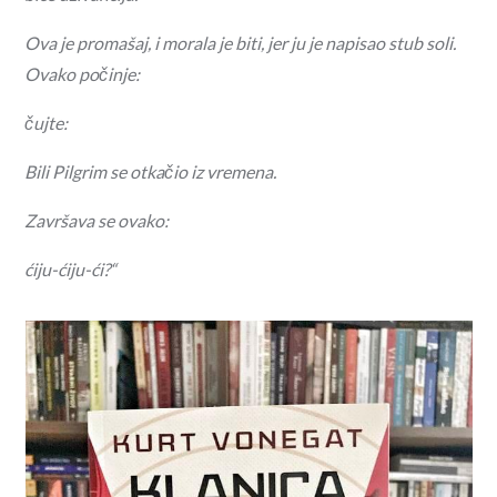
Ova je promašaj, i morala je biti, jer ju je napisao stub soli.
Ovako počinje:
čujte:
Bili Pilgrim se otkačio iz vremena.
Završava se ovako:
ćiju-ćiju-ći?“