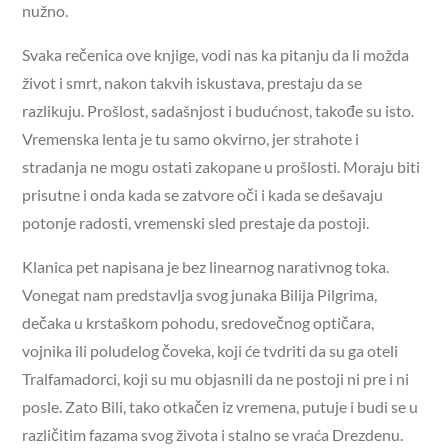
nužno.
Svaka rečenica ove knjige, vodi nas ka pitanju da li možda
život i smrt, nakon takvih iskustava, prestaju da se
razlikuju. Prošlost, sadašnjost i budućnost, takođe su isto.
Vremenska lenta je tu samo okvirno, jer strahote i
stradanja ne mogu ostati zakopane u prošlosti. Moraju biti
prisutne i onda kada se zatvore oči i kada se dešavaju
potonje radosti, vremenski sled prestaje da postoji.
Klanica pet napisana je bez linearnog narativnog toka.
Vonegat nam predstavlja svog junaka Bilija Pilgrima,
dečaka u krstaškom pohodu, sredovečnog optičara,
vojnika ili poludelog čoveka, koji će tvdriti da su ga oteli
Tralfamadorci, koji su mu objasnili da ne postoji ni pre i ni
posle. Zato Bili, tako otkačen iz vremena, putuje i budi se u
različitim fazama svog života i stalno se vraća Drezdenu.