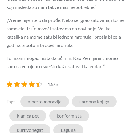
koji misle da su nam takve mašine potrebne.“
„Vreme nije htelo da prođe. Neko se igrao satovima, i to ne
samo električnim već i satovima na navijanje. Velika
kazaljka na mome satu bi jednom mrdnula i prošla bi cela
godina, a potom bi opet mrdnula.
Tu nisam mogao ništa da učinim. Kao Zemljanin, morao
sam da verujem u sve što kažu satovi i kalendari.“
4.5/5
Tags:
alberto moravija
čarobna knjiga
klanica pet
konformista
kurt vonegat
Laguna