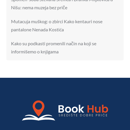
Nišu: nema muzeja bez priče
Mutacuja muškog: o zbirci Kako kentauri nose
pantalone Nenada Kostića
Kako su podkasti promenili način na koji se
informišemo o knjigama