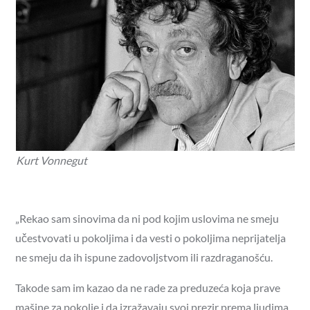
Kurt Vonnegut
„Rekao sam sinovima da ni pod kojim uslovima ne smeju
učestvovati u pokoljima i da vesti o pokoljima neprijatelja
ne smeju da ih ispune zadovoljstvom ili razdraganošću.
Takode sam im kazao da ne rade za preduzeća koja prave
mašine za pokolje i da izražavaju svoj prezir prema ljudima