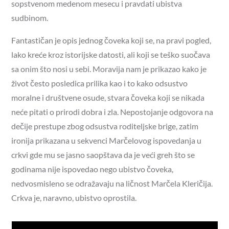
sopstvenom medenom mesecu i pravdati ubistva
sudbinom.
Fantastičan je opis jednog čoveka koji se, na pravi pogled,
lako kreće kroz istorijske datosti, ali koji se teško suočava
sa onim što nosi u sebi. Moravija nam je prikazao kako je
život često posledica prilika kao i to kako odsustvo
moralne i društvene osude, stvara čoveka koji se nikada
neće pitati o prirodi dobra i zla. Nepostojanje odgovora na
dečije prestupe zbog odsustva roditeljske brige, zatim
ironija prikazana u sekvenci Marčelovog ispovedanja u
crkvi gde mu se jasno saopštava da je veći greh što se
godinama nije ispovedao nego ubistvo čoveka,
nedvosmisleno se odražavaju na ličnost Marčela Kleričija.
Crkva je, naravno, ubistvo oprostila.