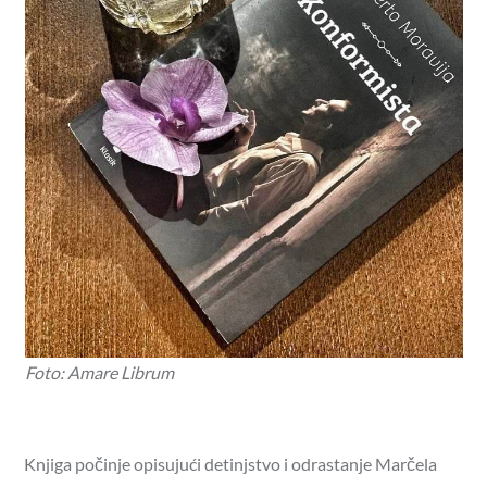
Foto: Amare Librum
Knjiga počinje opisujući detinjstvo i odrastanje Marčela