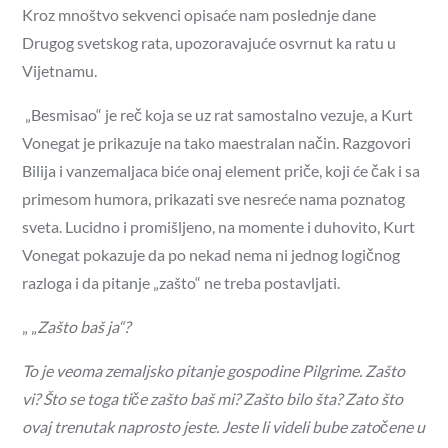
Kroz mnoštvo sekvenci opisaće nam poslednje dane
Drugog svetskog rata, upozoravajuće osvrnut ka ratu u
Vijetnamu.
„Besmisao“ je reč koja se uz rat samostalno vezuje, a Kurt
Vonegat je prikazuje na tako maestralan način. Razgovori
Bilija i vanzemaljaca biće onaj element priče, koji će čak i sa
primesom humora, prikazati sve nesreće nama poznatog
sveta. Lucidno i promišljeno, na momente i duhovito, Kurt
Vonegat pokazuje da po nekad nema ni jednog logičnog
razloga i da pitanje „zašto“ ne treba postavljati.
„ „
Zašto baš ja“?
To je veoma zemaljsko pitanje gospodine Pilgrime. Zašto
vi? Što se toga tiče zašto baš mi? Zašto bilo šta? Zato što
ovaj trenutak naprosto jeste. Jeste li videli bube zatočene u