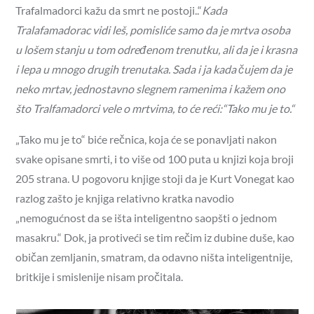
Trafalmadorci kažu da smrt ne postoji..“
Kada
Tralafamadorac vidi leš, pomisliće samo da je mrtva osoba
u lošem stanju u tom određenom trenutku, ali da je i krasna
i lepa u mnogo drugih trenutaka. Sada i ja kada čujem da je
neko mrtav, jednostavno slegnem ramenima i kažem ono
što Tralfamadorci vele o mrtvima, to će reći:“Tako mu je to.“
„Tako mu je to“ biće rečnica, koja će se ponavljati nakon
svake opisane smrti, i to više od 100 puta u knjizi koja broji
205 strana. U pogovoru knjige stoji da je Kurt Vonegat kao
razlog zašto je knjiga relativno kratka navodio
„nemogućnost da se išta inteligentno saopšti o jednom
masakru.“ Dok, ja protiveći se tim rečim iz dubine duše, kao
običan zemljanin, smatram, da odavno ništa inteligentnije,
britkije i smislenije nisam pročitala.