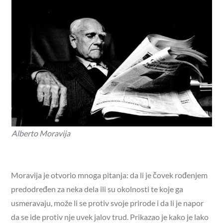
Alberto Moravija
Moravija je otvorio mnoga pitanja: da li je čovek rođenjem
predodređen za neka dela ili su okolnosti te koje ga
usmeravaju, može li se protiv svoje prirode i da li je napor
da se ide protiv nje uvek jalov trud. Prikazao je kako je lako