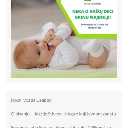
Noćni voz za Lisabon
O pisanju – lekcije Stivena Kinga o književnom zanatu
Spomen-soba Stevana Sremca i Branka Miljkovića u