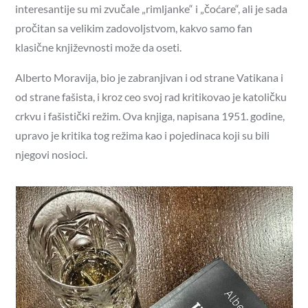
interesantije su mi zvučale „rimljanke“ i „čoćare“, ali je sada
pročitan sa velikim zadovoljstvom, kakvo samo fan
klasične književnosti može da oseti.
Alberto Moravija, bio je zabranjivan i od strane Vatikana i
od strane fašista, i kroz ceo svoj rad kritikovao je katoličku
crkvu i fašistički režim. Ova knjiga, napisana 1951. godine,
upravo je kritika tog režima kao i pojedinaca koji su bili
njegovi nosioci.