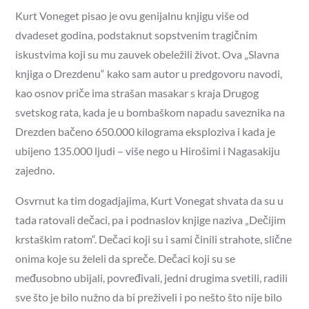
Kurt Voneget pisao je ovu genijalnu knjigu više od
dvadeset godina, podstaknut sopstvenim tragičnim
iskustvima koji su mu zauvek obeležili život. Ova „Slavna
knjiga o Drezdenu“ kako sam autor u predgovoru navodi,
kao osnov priče ima strašan masakar s kraja Drugog
svetskog rata, kada je u bombaškom napadu saveznika na
Drezden bačeno 650.000 kilograma eksploziva i kada je
ubijeno 135.000 ljudi – više nego u Hirošimi i Nagasakiju
zajedno.
Osvrnut ka tim dogadjajima, Kurt Vonegat shvata da su u
tada ratovali dečaci, pa i podnaslov knjige naziva „Dečijim
krstaškim ratom“. Dečaci koji su i sami činili strahote, slične
onima koje su želeli da spreče. Dečaci koji su se
međusobno ubijali, povređivali, jedni drugima svetili, radili
sve što je bilo nužno da bi preživeli i po nešto što nije bilo