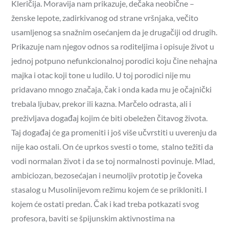
Kleričija. Moravija nam prikazuje, dečaka neobične –
ženske lepote, zadirkivanog od strane vršnjaka, večito
usamljenog sa snažnim osećanjem da je drugačiji od drugih.
Prikazuje nam njegov odnos sa roditeljima i opisuje život u
jednoj potpuno nefunkcionalnoj porodici koju čine nehajna
majka i otac koji tone u ludilo. U toj porodici nije mu
pridavano mnogo značaja, čak i onda kada mu je očajnički
trebala ljubav, prekor ili kazna. Marčelo odrasta, ali i
preživljava događaj kojim će biti obeležen čitavog života.
Taj događaj će ga promeniti i još više učvrstiti u uverenju da
nije kao ostali. On će uprkos svesti o tome, stalno težiti da
vodi normalan život i da se toj normalnosti povinuje. Mlad,
ambiciozan, bezosećajan i neumoljiv prototip je čoveka
stasalog u Musolinijevom režimu kojem će se prikloniti. I
kojem će ostati predan. Čak i kad treba potkazati svog
profesora, baviti se špijunskim aktivnostima na