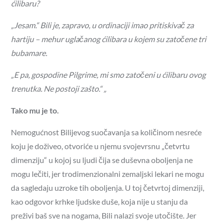
ćilibaru?
„Jesam.“ Bili je, zapravo, u ordinaciji imao pritiskivač za
hartiju – mehur uglačanog ćilibara u kojem su zatočene tri
bubamare.
„E pa, gospodine Pilgrime, mi smo zatočeni u ćilibaru ovog
trenutka. Ne postoji zašto.“ „
Tako mu je to.
Nemogućnost Bilijevog suočavanja sa količinom nesreće
koju je doživeo, otvoriće u njemu svojevrsnu „četvrtu
dimenziju“ u kojoj su ljudi čija se duševna oboljenja ne
mogu lečiti, jer trodimenzionalni zemaljski lekari ne mogu
da sagledaju uzroke tih oboljenja. U toj četvrtoj dimenziji,
kao odgovor krhke ljudske duše, koja nije u stanju da
preživi baš sve na nogama, Bili nalazi svoje utočište. Jer