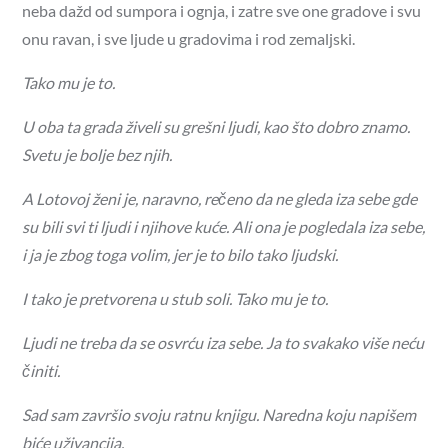
neba dažd od sumpora i ognja, i zatre sve one gradove i svu
onu ravan, i sve ljude u gradovima i rod zemaljski.
Tako mu je to.
U oba ta grada živeli su grešni ljudi, kao što dobro znamo.
Svetu je bolje bez njih.
A Lotovoj ženi je, naravno, rečeno da ne gleda iza sebe gde
su bili svi ti ljudi i njihove kuće. Ali ona je pogledala iza sebe,
i ja je zbog toga volim, jer je to bilo tako ljudski.
I tako je pretvorena u stub soli. Tako mu je to.
Ljudi ne treba da se osvrću iza sebe. Ja to svakako više neću
činiti.
Sad sam završio svoju ratnu knjigu. Naredna koju napišem
biće uživancija.