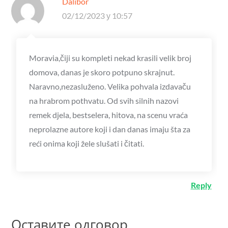
Dalibor
02/12/2023 у 10:57
Moravia,čiji su kompleti nekad krasili velik broj
domova, danas je skoro potpuno skrajnut.
Naravno,nezasluženo. Velika pohvala izdavaču
na hrabrom pothvatu. Od svih silnih nazovi
remek djela, bestselera, hitova, na scenu vraća
neprolazne autore koji i dan danas imaju šta za
reći onima koji žele slušati i čitati.
Reply
Оставите одговор