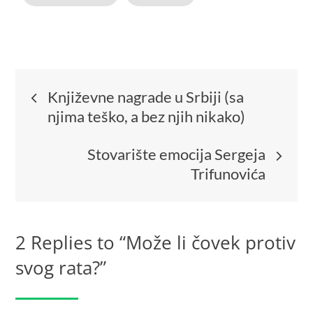
Književne nagrade u Srbiji (sa
njima teško, a bez njih nikako)
Stovarište emocija Sergeja
Trifunovića
2 Replies to “Može li čovek protiv
svog rata?”