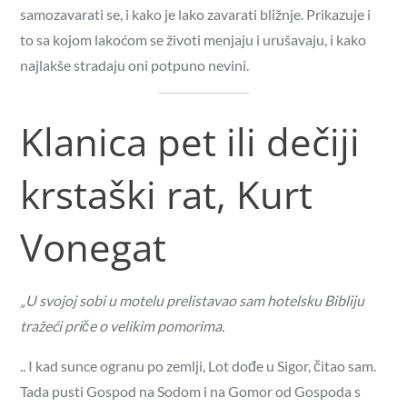
samozavarati se, i kako je lako zavarati bližnje. Prikazuje i
to sa kojom lakoćom se životi menjaju i urušavaju, i kako
najlakše stradaju oni potpuno nevini.
Klanica pet ili dečiji
krstaški rat, Kurt
Vonegat
„U svojoj sobi u motelu prelistavao sam hotelsku Bibliju
tražeći priče o velikim pomorima.
..
I kad sunce ogranu po zemlji, Lot dođe u Sigor, čitao sam.
Tada pusti Gospod na Sodom i na Gomor od Gospoda s