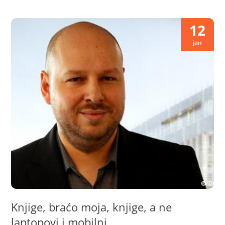
12
јан
Knjige, braćo moja, knjige, a ne
laptopovi i mobilni