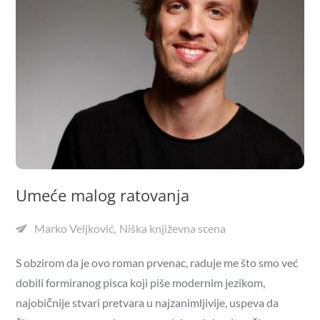
Umeće malog ratovanja
Marko Veljković
Niška književna scena
S obzirom da je ovo roman prvenac, raduje me što smo već
dobili formiranog pisca koji piše modernim jezikom,
najobičnije stvari pretvara u najzanimljivije, uspeva da