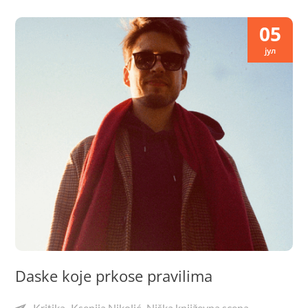
05
јул
Daske koje prkose pravilima
Kritika
Ksenija Nikolić
Niška književna scena