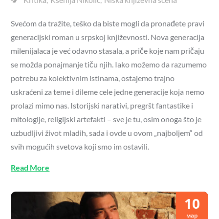
Svećom da tražite, teško da biste mogli da pronađete pravi
generacijski roman u srpskoj književnosti. Nova generacija
milenijalaca je već odavno stasala, a priče koje nam pričaju
se možda ponajmanje tiču njih. Iako možemo da razumemo
potrebu za kolektivnim istinama, ostajemo trajno
uskraćeni za teme i dileme cele jedne generacije koja nemo
prolazi mimo nas. Istorijski narativi, pregršt fantastike i
mitologije, religijski artefakti – sve je tu, osim onoga što je
uzbudljivi život mladih, sada i ovde u ovom „najboljem“ od
svih mogućih svetova koji smo im ostavili.
Read More
10
мар