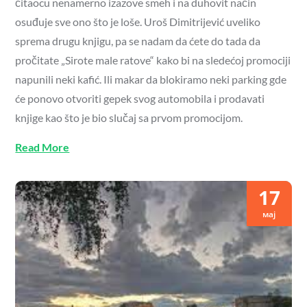
čitaocu nenamerno izazove smeh i na duhovit način
osuđuje sve ono što je loše. Uroš Dimitrijević uveliko
sprema drugu knjigu, pa se nadam da ćete do tada da
pročitate „Sirote male ratove“ kako bi na sledećoj promociji
napunili neki kafić. Ili makar da blokiramo neki parking gde
će ponovo otvoriti gepek svog automobila i prodavati
knjige kao što je bio slučaj sa prvom promocijom.
Read More
17
мај