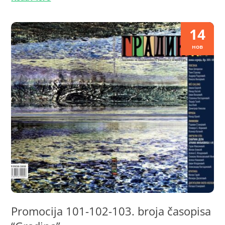
14
нов
Promocija 101-102-103. broja časopisa