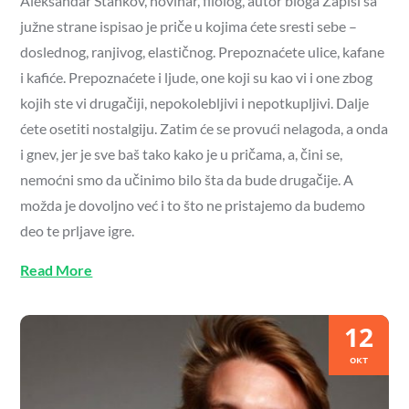
Aleksandar Stankov, novinar, filolog, autor bloga Zapisi sa
južne strane ispisao je priče u kojima ćete sresti sebe –
doslednog, ranjivog, elastičnog. Prepoznaćete ulice, kafane
i kafiće. Prepoznaćete i ljude, one koji su kao vi i one zbog
kojih ste vi drugačiji, nepokolebljivi i nepotkupljivi. Dalje
ćete osetiti nostalgiju. Zatim će se provući nelagoda, a onda
i gnev, jer je sve baš tako kako je u pričama, a, čini se,
nemoćni smo da učinimo bilo šta da bude drugačije. A
možda je dovoljno već i to što ne pristajemo da budemo
deo te prljave igre.
Read More
12
окт