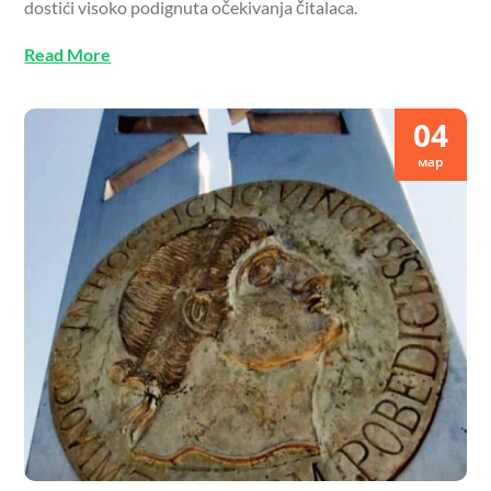
dostići visoko podignuta očekivanja čitalaca.
Read More
04
мар