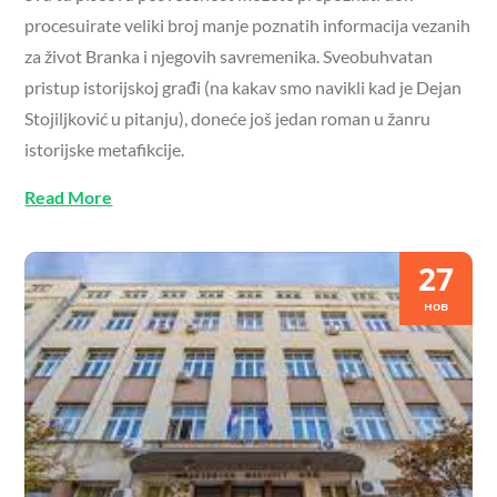
procesuirate veliki broj manje poznatih informacija vezanih
za život Branka i njegovih savremenika. Sveobuhvatan
pristup istorijskoj građi (na kakav smo navikli kad je Dejan
Stojiljković u pitanju), doneće još jedan roman u žanru
istorijske metafikcije.
Read More
27
нов