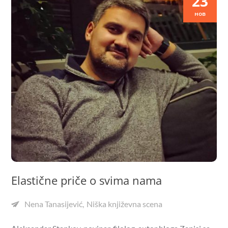
23
нов
Elastične priče o svima nama
Nena Tanasijević
Niška književna scena