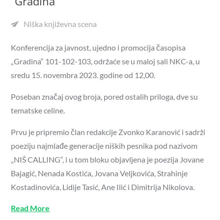
“Gradina”
Niška književna scena
Konferencija za javnost, ujedno i promocija časopisa
„Gradina“ 101-102-103, održaće se u maloj sali NKC-a, u
sredu 15. novembra 2023. godine od 12,00.
Poseban značaj ovog broja, pored ostalih priloga, dve su
tematske celine.
Prvu je pripremio član redakcije Zvonko Karanović i sadrži
poeziju najmlađe generacije niških pesnika pod nazivom
„NIŠ CALLING“, i u tom bloku objavljena je poezija Jovane
Bajagić, Nenada Kostića, Jovana Veljkovića, Strahinje
Kostadinovića, Lidije Tasić, Ane Ilić i Dimitrija Nikolova.
Read More