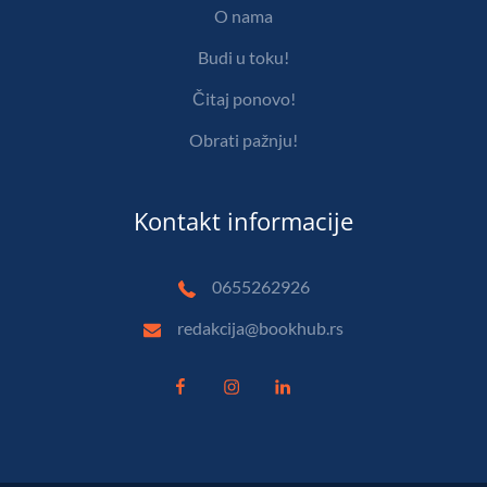
O nama
Budi u toku!
Čitaj ponovo!
Obrati pažnju!
Kontakt informacije
0655262926
redakcija@bookhub.rs