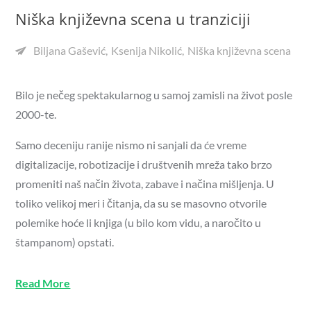
Niška književna scena u tranziciji
Biljana Gašević
Ksenija Nikolić
Niška književna scena
Bilo je nečeg spektakularnog u samoj zamisli na život posle
2000-te.
Samo deceniju ranije nismo ni sanjali da će vreme
digitalizacije, robotizacije i društvenih mreža tako brzo
promeniti naš način života, zabave i načina mišljenja. U
toliko velikoj meri i čitanja, da su se masovno otvorile
polemike hoće li knjiga (u bilo kom vidu, a naročito u
štampanom) opstati.
Read More