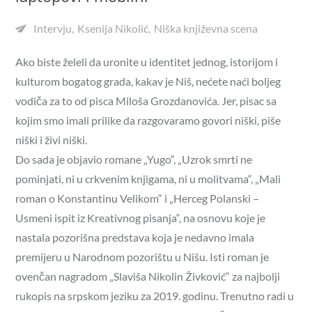
Intervju
Ksenija Nikolić
Niška književna scena
Ako biste želeli da uronite u identitet jednog, istorijom i
kulturom bogatog grada, kakav je Niš, nećete naći boljeg
vodiča za to od pisca Miloša Grozdanovića. Jer, pisac sa
kojim smo imali prilike da razgovaramo govori niški, piše
niški i živi niški.
Do sada je objavio romane „Yugo“, „Uzrok smrti ne
pominjati, ni u crkvenim knjigama, ni u molitvama“, „Mali
roman o Konstantinu Velikom“ i „Herceg Polanski –
Usmeni ispit iz Kreativnog pisanja“, na osnovu koje je
nastala pozorišna predstava koja je nedavno imala
premijeru u Narodnom pozorištu u Nišu. Isti roman je
ovenčan nagradom „Slaviša Nikolin Živković“ za najbolji
rukopis na srpskom jeziku za 2019. godinu. Trenutno radi u