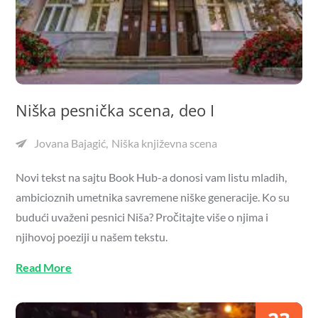
Niška pesnička scena, deo I
Jovana Bajagić
Niška književna scena
Novi tekst na sajtu Book Hub-a donosi vam listu mladih,
ambicioznih umetnika savremene niške generacije. Ko su
budući uvaženi pesnici Niša? Pročitajte više o njima i
njihovoj poeziji u našem tekstu.
Read More