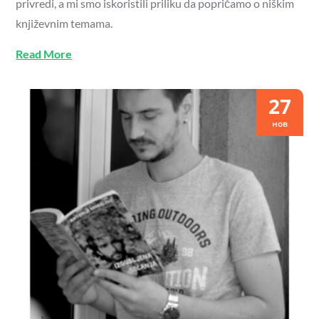
privredi, a mi smo iskoristili priliku da popričamo o niškim
književnim temama.
Read More
27
нов