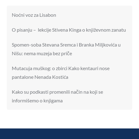
Noćni voz za Lisabon
O pisanju – lekcije Stivena Kinga o književnom zanatu
Spomen-soba Stevana Sremca i Branka Miljkovića u
Nišu: nema muzeja bez priče
Mutacuja muškog: o zbirci Kako kentauri nose
pantalone Nenada Kostića
Kako su podkasti promenili način na koji se
informišemo o knjigama