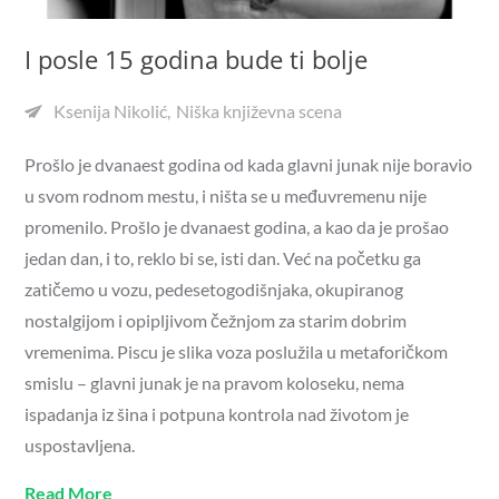
I posle 15 godina bude ti bolje
Ksenija Nikolić
Niška književna scena
Prošlo je dvanaest godina od kada glavni junak nije boravio
u svom rodnom mestu, i ništa se u međuvremenu nije
promenilo. Prošlo je dvanaest godina, a kao da je prošao
jedan dan, i to, reklo bi se, isti dan. Već na početku ga
zatičemo u vozu, pedesetogodišnjaka, okupiranog
nostalgijom i opipljivom čežnjom za starim dobrim
vremenima. Piscu je slika voza poslužila u metaforičkom
smislu – glavni junak je na pravom koloseku, nema
ispadanja iz šina i potpuna kontrola nad životom je
uspostavljena.
Read More