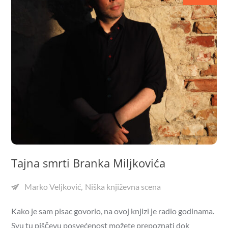
Tajna smrti Branka Miljkovića
Marko Veljković
Niška književna scena
Kako je sam pisac govorio, na ovoj knjizi je radio godinama.
Svu tu piščevu posvećenost možete prepoznati dok