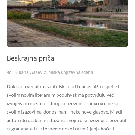
Beskrajna priča
Biljana Gašević
Niška književna scena
Dok sada već afirmisani niški pisci i danas nižu uspehe i
svojim novim literarnim poduhvatima potvrđuju već
izvojevano mesto u istoriji književnosti, novo vreme sa
svojim izazovima, donosi nam i neke nove glasove. Mladi
autori idu utabanim stazama svojih u književnosti poznatih
sugrađana, ali u isto vreme nose i razmišljanja hoće li